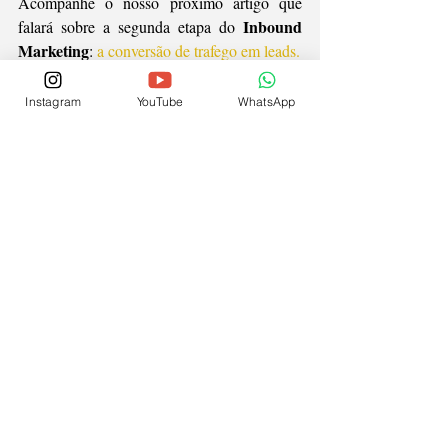
Acompanhe o nosso próximo artigo que 
Inbound 
falará sobre a segunda etapa do 
Marketing
: 
a conversão de trafego em leads.
comunicação online
inbound marketing
funil de vendas
etapas do inbound marketing
Instagram
YouTube
WhatsApp
funil de inbound marketing
Inbound Marketing
Posts recentes
Ver tudo