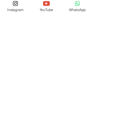
consumidores
consumidor
atendimento
consumo
disrupção
telemarketing
Instagram
YouTube
WhatsApp
Atendimento-Consumidor
Posts recentes
Ver tudo