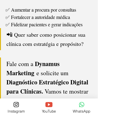
✅ Aumentar a procura por consultas
✅ Fortalecer a autoridade médica
✅ Fidelizar pacientes e gerar indicações
📲 
Quer saber como posicionar sua 
clínica com estratégia e propósito?
Dynamus 
Fale com a 
Marketing
 e solicite um 
Diagnóstico Estratégico Digital 
para Clínicas. 
Vamos te mostrar 
onde estão suas oportunidades de 
crescimento e o caminho para 
Instagram
YouTube
WhatsApp
atrair pacientes de forma 
consistente.