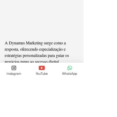
A Dynamus Marketing surge como a 
resposta, oferecendo especialização e 
estratégias personalizadas para guiar os 
negócios rumo ao sucesso digital.
Portanto, para os empresários que desejam 
Instagram
YouTube
WhatsApp
realmente se destacar, a hora de ter uma 
equipe de marketing é agora, e a Dynamus 
Marketing está pronta para liderar o 
caminho.