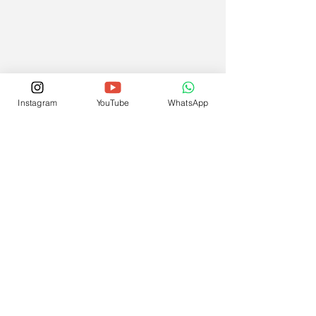
Instagram
YouTube
WhatsApp
dicas de ranqueamento
mecanismos de busca
seo
SEO