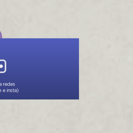
a redes
e e insta)