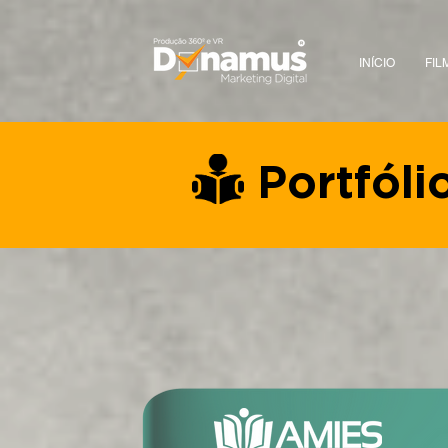
INÍCIO
FIL
Portfóli