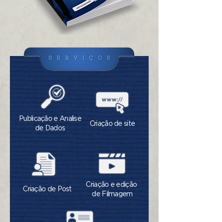
Publicação e Analise
Criação
de site
de Dados
Criação e edição
Criação de Post
de Filmagem