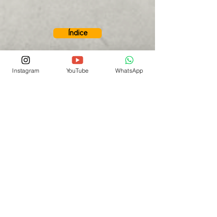
Índice
Instagram
YouTube
WhatsApp
Quem somos
Desde 2013 trabalhamos para potencializar
e alcançar suas metas e resultados, esse é
o foco da Dynamus, que por meio de ações
de MARKETING ESTRATÉGICO E