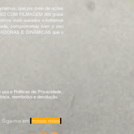
 Dynamus, que por meio de ações
RSO COM FILMAGEM 360 graus
 sonhos mais ousados e voltamos
icada, comprometida com o seu
INOVADORAS E DINÂMICAS que o
uso e Políticas de: Privacidade,
 troca, reembolso e devolução.
Siga-nos em
nossas redes