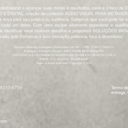
tencializar e alcançar suas metas e resultados, esse é o foco da
E DIGITAL, criação de conteúdo AUDIO VISUAL PARA METAVE
a nova para seu público ou audiência. Sabemos que você pode ter
e cada um deles. Com uma equipe altamente experiente e qualif
va de identificar seus maiores desafios e propomos SOLUÇÕES 
cado, pois Dynamus é isso: inovação, potência, foco e dinamismo.
Dynamus Marketing Propaganda e Publicidade Ltda ME – CNPJ 27.469.277/0001-14
Estratégias e Conteúdos Digitais | SHCS SETOR DE HABITAÇÕES
COLETIVAS SUL CR COMERCIO RESIDENCIAL QUADRA 502 BLOCO C LOJA 37
PARTE 1174, ASA SUL, BRASÍLIA/DF
Todos os direito reservados | Copyright © 2024
98317-6799
Termo de 
entrega,
.com