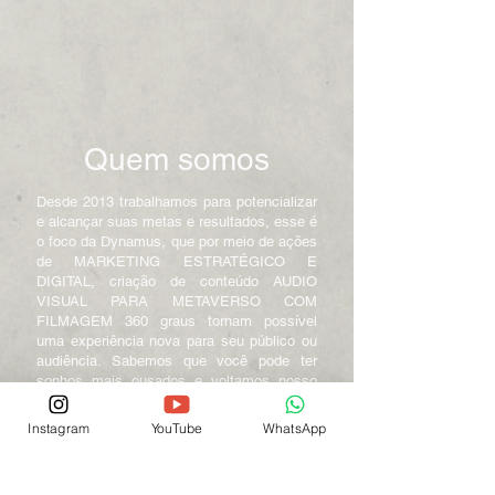
Quem somos
Desde 2013 trabalhamos para potencializar
e alcançar suas metas e resultados, esse é
o foco da Dynamus, que por meio de ações
de MARKETING ESTRATÉGICO E
DIGITAL, criação de conteúdo AUDIO
VISUAL PARA METAVERSO COM
FILMAGEM 360 graus tornam possível
uma experiência nova para seu público ou
audiência. Sabemos que você pode ter
sonhos mais ousados e voltamos nosso
foco para realização de cada um deles.
Com uma equipe altamente experiente e
Instagram
YouTube
WhatsApp
qualificada, comprometida com o seu
sucesso, tomamos a iniciativa de identificar
seus maiores desafios e propomos